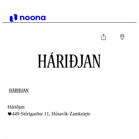
Háriðjan
449
·
Stórigarður 11, Húsavík
·
Zamknięte