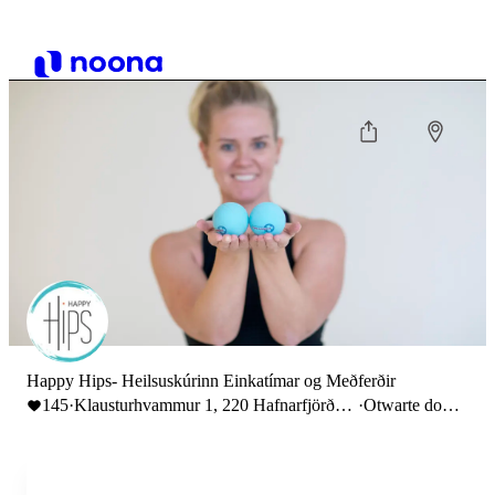
Happy Hips- Heilsuskúrinn Einkatímar og Meðferðir
145
·
Klausturhvammur 1, 220 Hafnarfjörður,
·
Otwarte do
Iceland
18:00