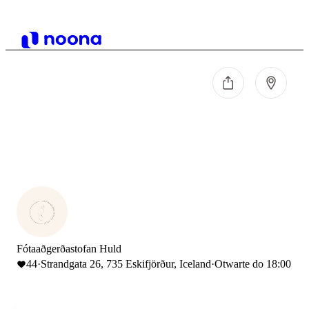
Fótaaðgerðastofan Huld
44
·
Strandgata 26, 735 Eskifjörður, Iceland
·
Otwarte do 18:00