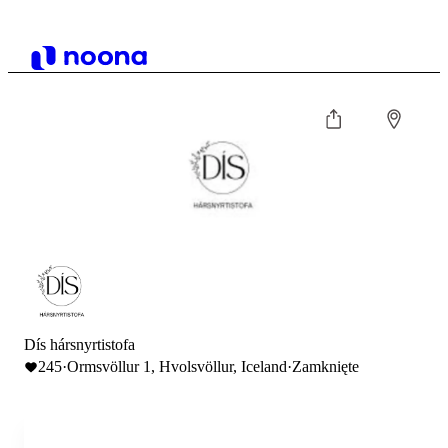
Dís hársnyrtistofa
245
·
Ormsvöllur 1, Hvolsvöllur, Iceland
·
Zamknięte