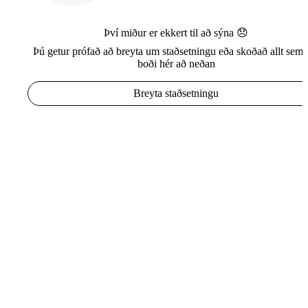
Því miður er ekkert til að sýna 😞
Þú getur prófað að breyta um staðsetningu eða skoðað allt sem e
boði hér að neðan
Breyta staðsetningu