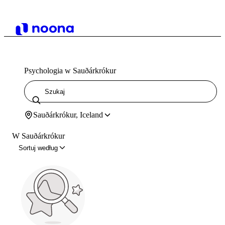
Psychologia w Sauðárkrókur
Sauðárkrókur, Iceland
W Sauðárkrókur
Sortuj według