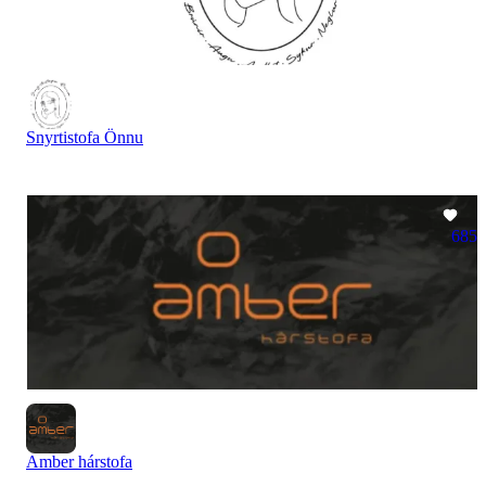
Snyrtistofa Önnu
685
Amber hárstofa