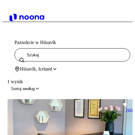
Paznokcie w Húsavík
Húsavík, Iceland
1 wynik
Sortuj według
260