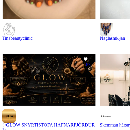
Tinabeautyclinic
Naglasmiðjan
63
✨GLOW SNYRTISTOFA HAFNARFJÖRÐUR
Skemman hársnyr
✨