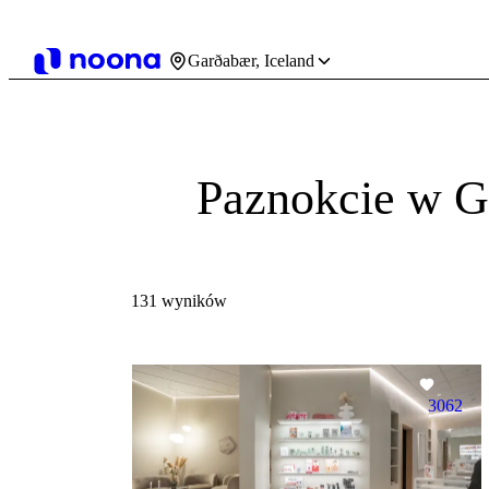
Garðabær, Iceland
Paznokcie w G
131 wyników
3062