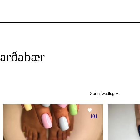
arðabær
Sortuj według
101