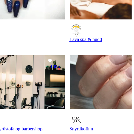
Lava spa & nudd
1085
tistofa og barbershop.
Snyrtikofinn