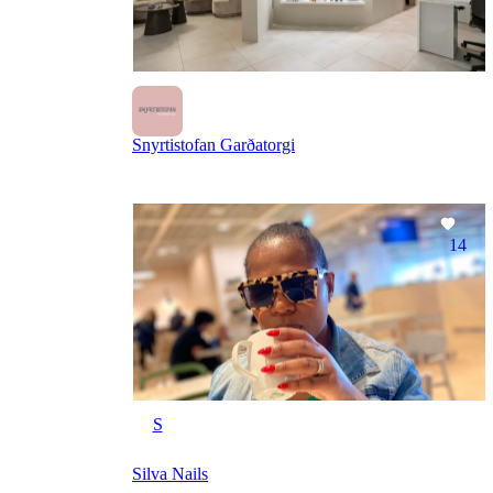
Snyrtistofan Garðatorgi
14
S
Silva Nails