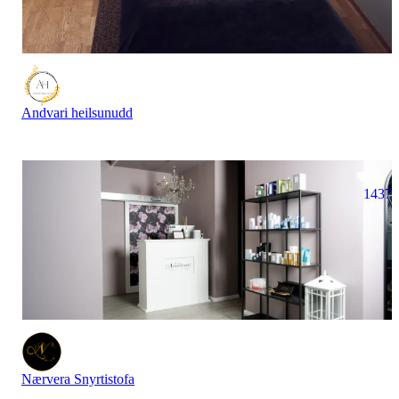
Andvari heilsunudd
1437
Nærvera Snyrtistofa