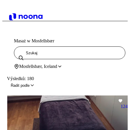
Masaż w Mosfellsbær
Mosfellsbær, Iceland
Výsledků: 180
Řadit podle
124