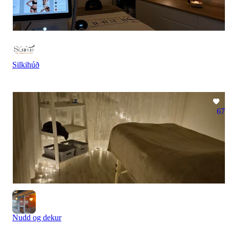
Silkihúð
67
Nudd og dekur