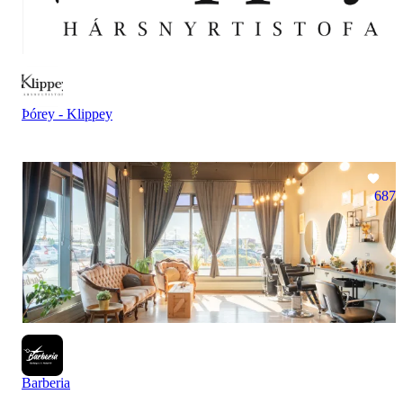
Þórey - Klippey
687
Barberia