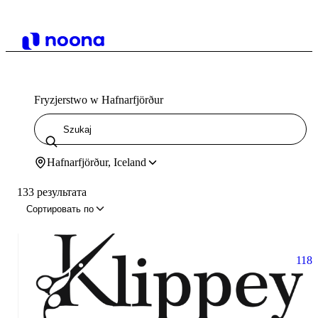
Fryzjerstwo w Hafnarfjörður
Hafnarfjörður, Iceland
133 результата
Сортировать по
118