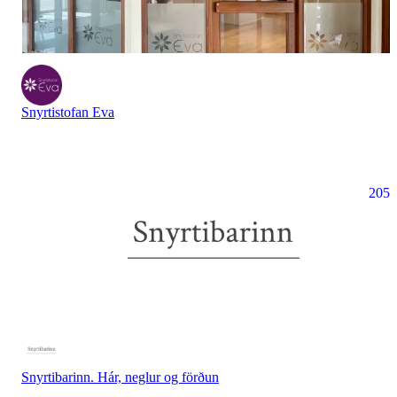
Snyrtistofan Eva
205
Snyrtibarinn. Hár, neglur og förðun