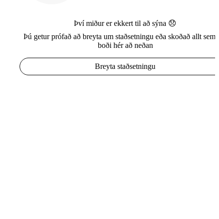
Því miður er ekkert til að sýna 😞
Þú getur prófað að breyta um staðsetningu eða skoðað allt sem e
boði hér að neðan
Breyta staðsetningu