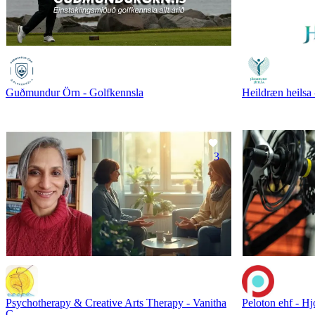
Guðmundur Örn - Golfkennsla
Heildræn heilsa
3
Psychotherapy & Creative Arts Therapy - Vanitha
Peloton ehf - Hj
C