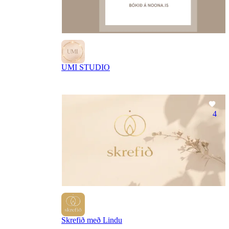
UMI STUDIO
4
Skrefið með Lindu