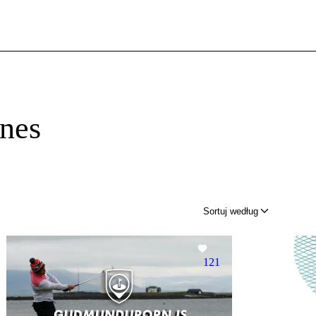
anes
Sortuj według
121