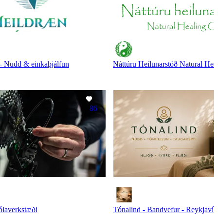
 - Nudd & einkaþjálfun
Náttúru Heilunarstöð Natural Hea
86
ólaverkstæði
Tónalind - Bandvefur - Reykjavík