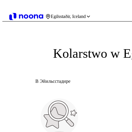
Egilsstaðir, Iceland
Kolarstwo w Eg
В Эйильсстадире