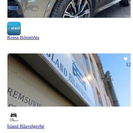
Rensa Bónstöðin
12
Ísland Bílaviðgerðir