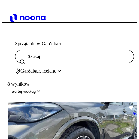
Sprzątanie w Garðabær
Garðabær, Iceland
8 wyników
Sortuj według
26