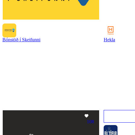
Bónstöð í Skeifunni
Hekla
108