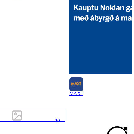
MAX1
10