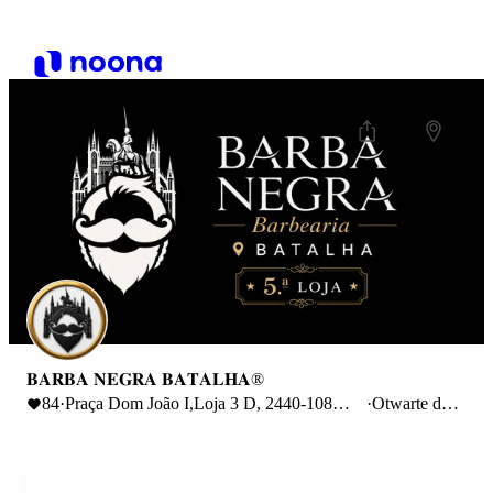
𝐁𝐀𝐑𝐁𝐀 𝐍𝐄𝐆𝐑𝐀 𝐁𝐀𝐓𝐀𝐋𝐇𝐀®
84
·
Praça Dom João I,Loja 3 D, 2440-108
·
Otwarte do
Batalha, Portugal
20:00