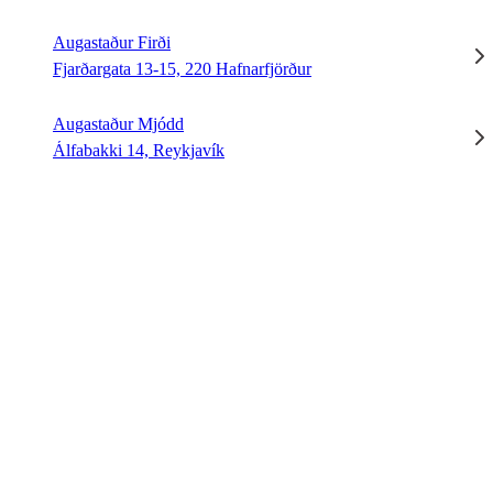
Augastaður Firði
Fjarðargata 13-15, 220 Hafnarfjörður
Augastaður Mjódd
Álfabakki 14, Reykjavík