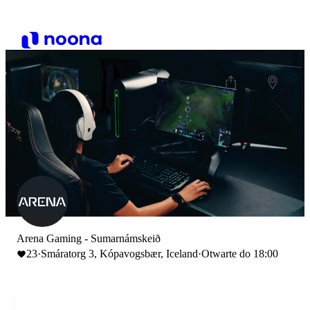
Arena Gaming - Sumarnámskeið
23
·
Smáratorg 3, Kópavogsbær, Iceland
·
Otwarte do 18:00