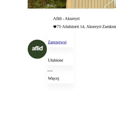
Aflið - Akureyri
75
·
Aðalstræti 14, Akureyri
·
Zamknię
Zarezerwuj
Ulubione
Więcej