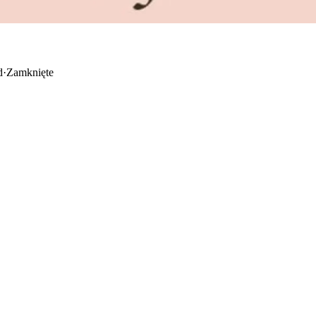
d
·
Zamknięte