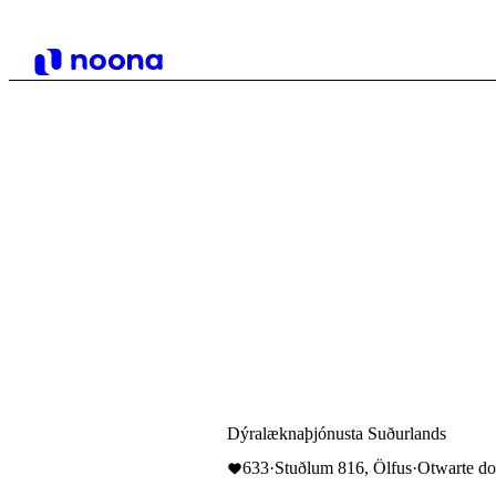
Dýralæknaþjónusta Suðurlands
633
·
Stuðlum 816, Ölfus
·
Otwarte do