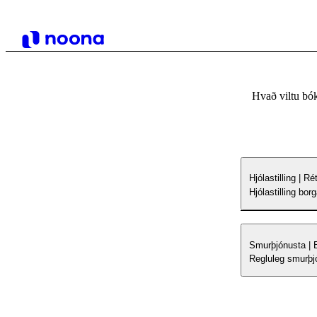
Hvað viltu bó
Hjólastilling | Ré
Hjólastilling bo
Smurþjónusta | 
Regluleg smurþjó