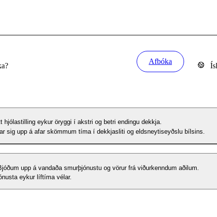
Afbóka
ka?
Ís
tt hjólastilling eykur öryggi í akstri og betri endingu dekkja.
rgar sig upp á afar skömmum tíma í dekkjasliti og eldsneytiseyðslu bílsins.
Bjóðum upp á vandaða smurþjónustu og vörur frá viðurkenndum aðilum.
nusta eykur líftíma vélar.