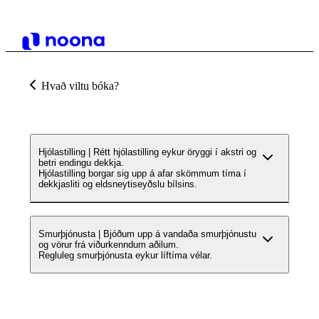
Hvað viltu bóka?
Hjólastilling | Rétt hjólastilling eykur öryggi í akstri og
betri endingu dekkja.
Hjólastilling borgar sig upp á afar skömmum tíma í
dekkjasliti og eldsneytiseyðslu bílsins.
Smurþjónusta | Bjóðum upp á vandaða smurþjónustu
og vörur frá viðurkenndum aðilum.
Regluleg smurþjónusta eykur líftíma vélar.