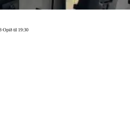
8
·
Opið til 19:30