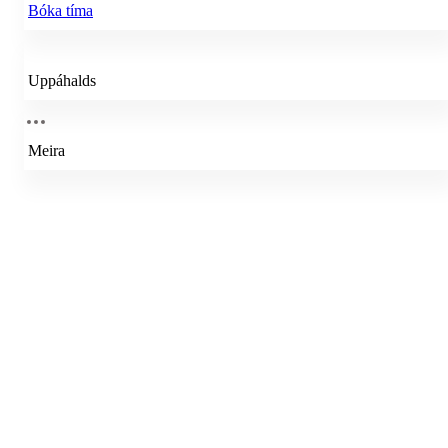
Bóka tíma
Uppáhalds
Meira