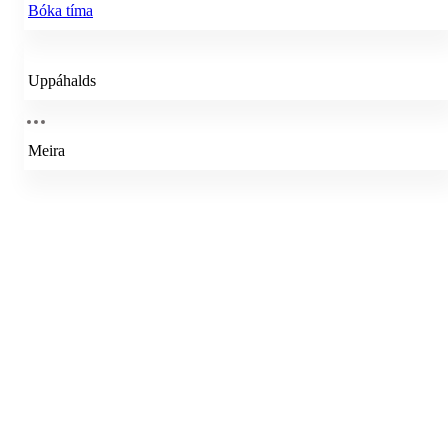
Bóka tíma
Uppáhalds
Meira