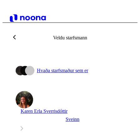
Veldu starfsmann
Hvaða starfsmaður sem er
Karen Erla Sverrisdóttir
Sveinn