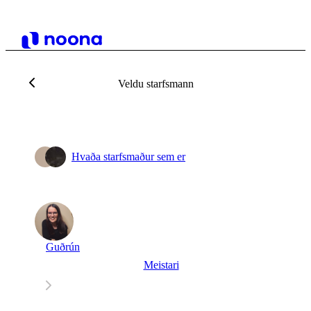
Veldu starfsmann
Hvaða starfsmaður sem er
Guðrún
Meistari