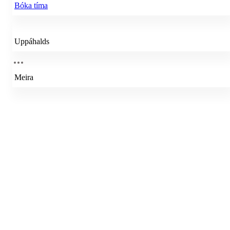
Bóka tíma
Uppáhalds
Meira