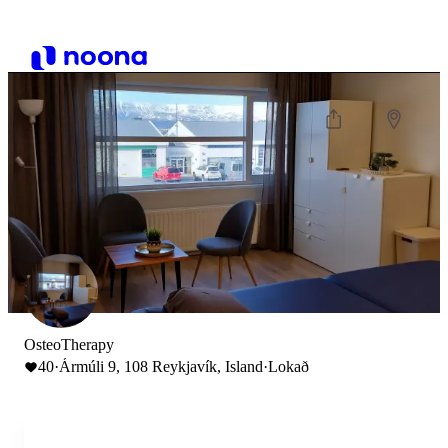
OsteoTherapy
40
·
Ármúli 9, 108 Reykjavík, Island
·
Lokað