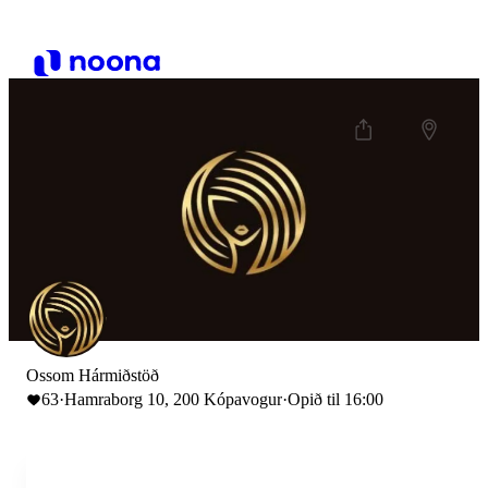
Ossom Hármiðstöð
63
·
Hamraborg 10, 200 Kópavogur
·
Opið til 16:00