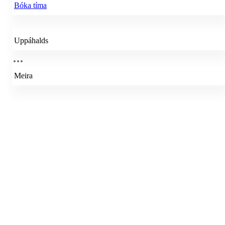
Bóka tíma
Uppáhalds
Meira