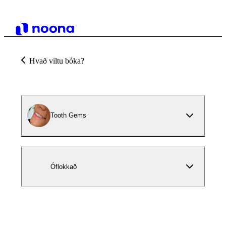
Hvað viltu bóka?
Tooth Gems
Óflokkað