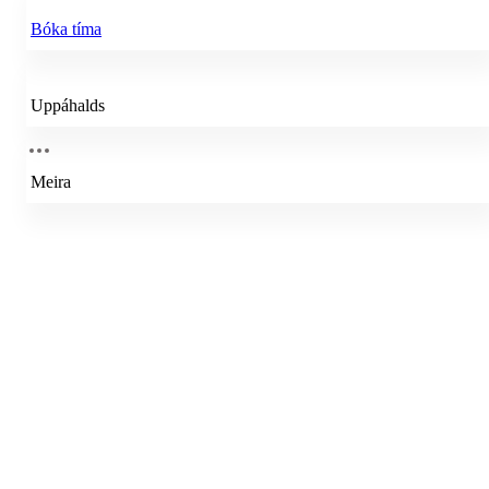
Bóka tíma
Uppáhalds
Meira