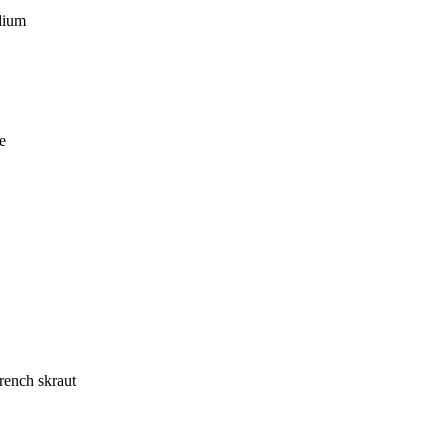
dium
e
ench skraut