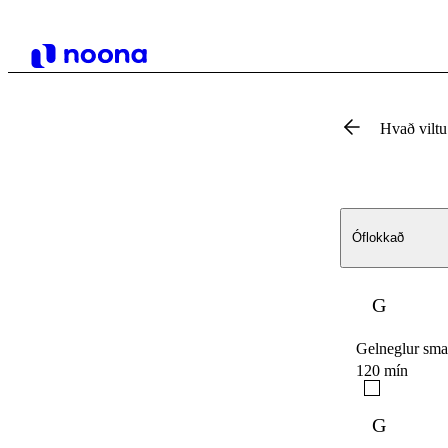
Hvað vilt
Óflokkað
G
Gelneglur sma
120 mín
G