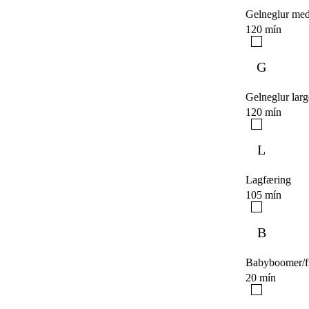
Gelneglur me
120 mín
G
Gelneglur larg
120 mín
L
Lagfæring
105 mín
B
Babyboomer/fr
20 mín