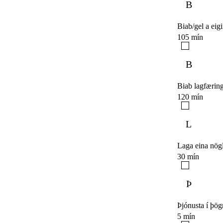
B
Biab/gel a eig
105 mín
B
Biab lagfærin
120 mín
L
Laga eina nög
30 mín
Þ
Þjónusta í þög
5 mín