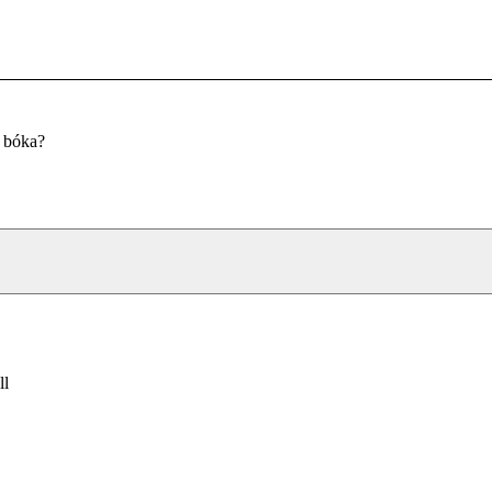
u bóka?
ll