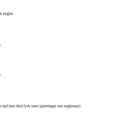
in neglur
g
l
n (tal laus tími fyrir utan spurningar um neglurnar)