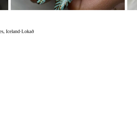
es, Iceland
·
Lokað