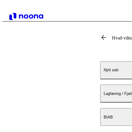
Hvað vilt
Nýtt sett
Lagfæring / Fjar
BIAB