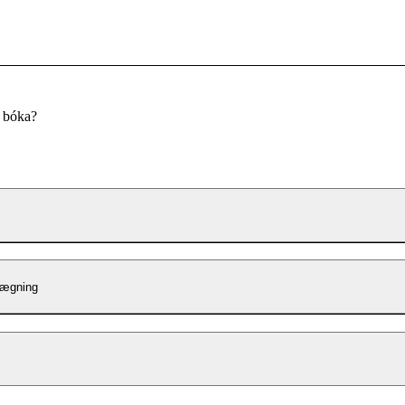
u bóka?
lægning