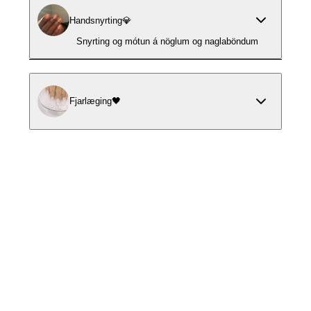
Handsnyrting💎
Snyrting og mótun á nöglum og naglaböndum
Fjarlæging🖤