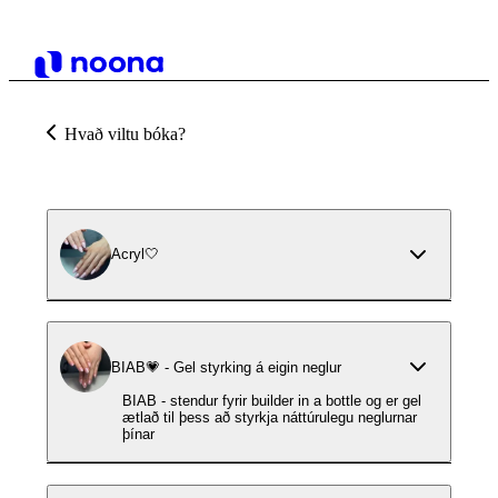
Hvað viltu bóka?
Acryl🤍
BIAB💗 - Gel styrking á eigin neglur
BIAB - stendur fyrir builder in a bottle og er gel
ætlað til þess að styrkja náttúrulegu neglurnar
þínar