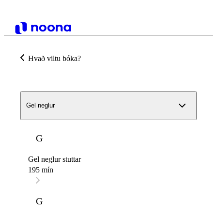
Hvað viltu bóka?
Gel neglur
G
Gel neglur stuttar
195 mín
G