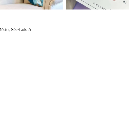
Město, Séc
·
Lokað