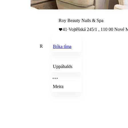
Roy Beauty Nails & Spa
41
·
Vojtěšská 245/1 , 110 00 Nové 
R
Bóka tíma
Uppáhalds
Meira