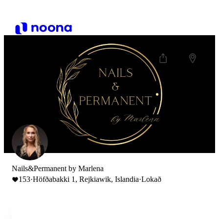
Nails&Permanent by Marlena
153
·
Höfðabakki 1, Rejkiawik, Islandia
·
Lokað