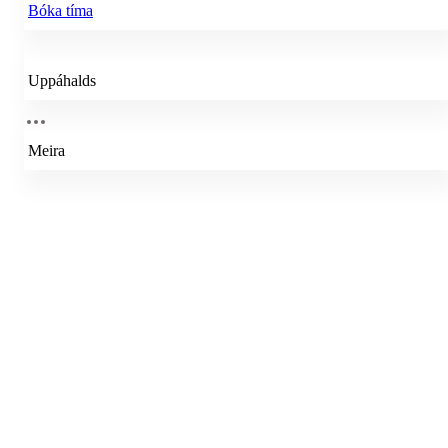
Bóka tíma
Uppáhalds
Meira