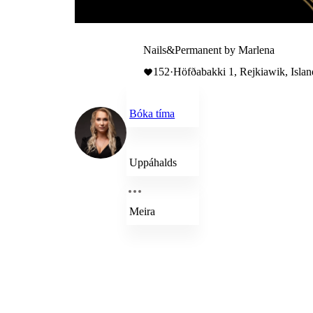
Nails&Permanent by Marlena
152
·
Höfðabakki 1, Rejkiawik, Islan
Bóka tíma
Uppáhalds
Meira