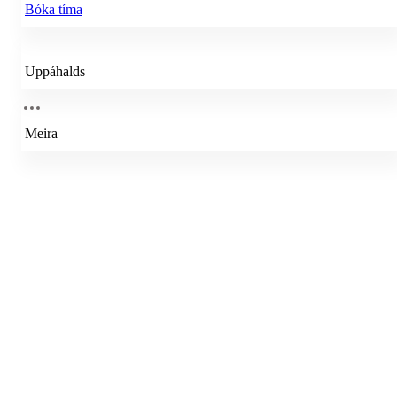
Bóka tíma
Uppáhalds
Meira