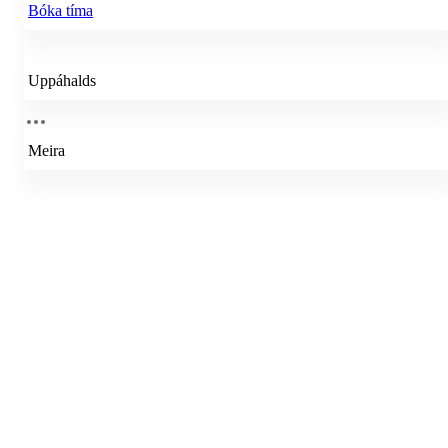
Bóka tíma
Uppáhalds
Meira