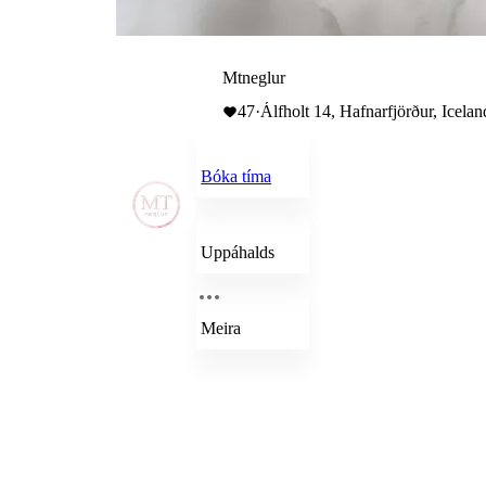
Mtneglur
47
·
Álfholt 14, Hafnarfjörður, Icelan
Bóka tíma
Uppáhalds
Meira