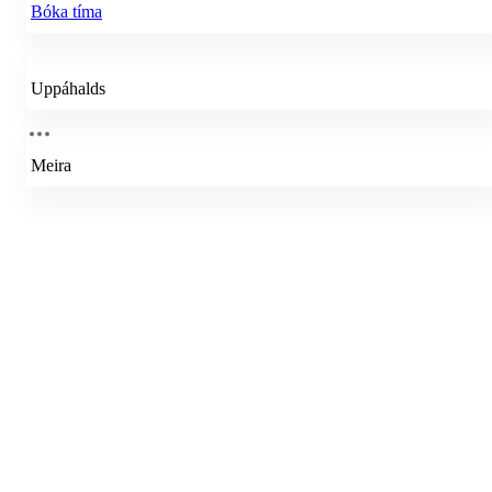
Bóka tíma
Uppáhalds
Meira