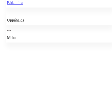
Bóka tíma
Uppáhalds
Meira