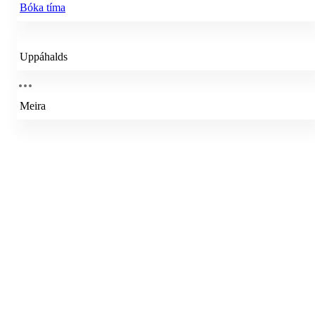
Bóka tíma
Uppáhalds
Meira