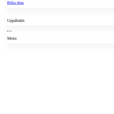
Bóka tíma
Uppáhalds
Meira