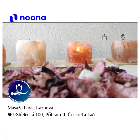
Masáže Pavla Laznová
1
·
Střelecká 100, Příbram II, Česko
·
Lokað